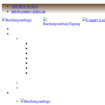
+49 2931 54 92 0
info@country-lodge.de
Start
Über und um die Lodge
Über die Lodge
Die Country Lodge
Lage
Bildergallerie
Nachhaltigkeit
Fremdsicht
Landurlaub aktiv
Memon
elektrosmogzertifiziert
Outdooraktivitäten
Umland
Übernachten