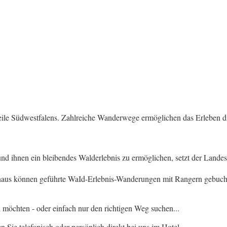
eile Südwestfalens. Zahlreiche Wanderwege ermöglichen das Erleben di
 ihnen ein bleibendes Walderlebnis zu ermöglichen, setzt der Lande
inaus können geführte WaId-Erlebnis-Wanderungen mit Rangern gebuch
möchten - oder einfach nur den richtigen Weg suchen...
Sie telefonisch oder persönlich direkt bei uns im Hotel …